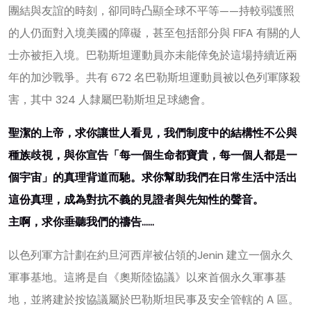
團結與友誼的時刻，卻同時凸顯全球不平等——持較弱護照
的人仍面對入境美國的障礙，甚至包括部分與 FIFA 有關的人
士亦被拒入境。巴勒斯坦運動員亦未能倖免於這場持續近兩
年的加沙戰爭。共有 672 名巴勒斯坦運動員被以色列軍隊殺
害，其中 324 人隸屬巴勒斯坦足球總會。
聖潔的上帝，求你讓世人看見，我們制度中的結構性不公與
種族歧視，與你宣告「每一個生命都寶貴，每一個人都是一
個宇宙」的真理背道而馳。求你幫助我們在日常生活中活出
這份真理，成為對抗不義的見證者與先知性的聲音。
主啊，求你垂聽我們的禱告……
以色列軍方計劃在約旦河西岸被佔領的Jenin 建立一個永久
軍事基地。這將是自《奧斯陸協議》以來首個永久軍事基
地，並將建於按協議屬於巴勒斯坦民事及安全管轄的 A 區。