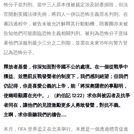
怖分子並判刑。當中三人原本僅被裁定涉及財產損毀，但法
官開創英國法律先例，將四人一併以恐怖主義罪名判刑。在
審訊過程中，被告未被允許解釋其行動動機，陪審團亦未被
告知他們可能面臨恐怖主義相關判刑。被列為恐怖分子意味
著他們須服刑最少三分之二刑期，並需在未來15年向警方登
記為恐怖分子。
釋放者基督，你深知面對帝國不公的處境。在一個從戰爭中
獲益、並懲罰反戰發聲者的制度下，我們感到絕望；但我們
仍記得，你是喜愛公義的上帝，能「將深奧隱密的事顯明，
使幽暗顯露在光中。」（約伯記 12:22）求你與被囚者及抗爭
者同在，讓他們的見證激勵更多人勇敢發聲，對抗不義。
主啊，求你垂聽我們的禱告……
本月，FIFA 世界盃正在北美舉行。本應是一個透過體育促進