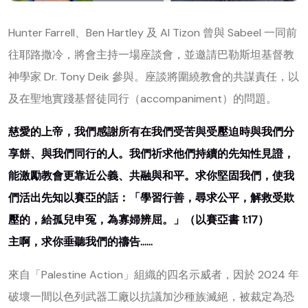
Hunter Farrell、Ben Hartley 及 Al Tizon 曾與 Sabeel 一同前
往耶路撒冷，將會主持一場座談會，並邀請巴勒斯坦基督教
神學家 Dr. Tony Deik 參與。座談將圍繞教會的共謀責任，以
及在聖地實踐基督徒同行（accompaniment）的問題。
慈愛的上帝，我們感謝所有在我們受苦與受壓迫時與我們分
享餅、與我們同行的人。我們祈求他們持續的先知性見證，
能激勵教會更靠近公義、共融與和平。求你堅固我們，使我
們活出先知以賽亞的話：「學習行善，尋求公平，解救受欺
壓的，給孤兒申冤，為寡婦辨屈。」（以賽亞書 1:17）
主啊，求你垂聽我們的禱告……
來自「Palestine Action」組織的四名示威者，因於 2024 年
破壞一間以色列武器工廠以抗議加沙種族滅絕，被裁定為恐