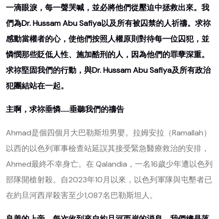
一滴眼淚，每一聲哭喊，並必將他們從壓迫中拯救出來。我
們為Dr. Hussam Abu Safiya以及所有被囚禁的人祈禱。求祢
感動當權者的心，使他們按照人權原則對待每一位囚犯，並
憐憫那些貶低人性、施加酷刑的人，因為他們的罪孽深重。
求祢堅固我們的行動，與Dr. Hussam Abu Safiya及所有政治
犯團結站在一起。
主啊，求祢垂憐……垂聽我們的禱告
Ahmad是個四個月大巴勒斯坦男嬰。拉姆安拉（Ramallah）
以西的以色列軍事檢查站延誤其接受緊急醫療救治的安排，
Ahmed最終不幸身亡。在 Qalandia，一名16歲少年遭以色列
部隊開槍射殺。自2023年10月以來，以色列軍隊與屯墾者已
在約旦河西岸殺害至少1,087名巴勒斯坦人。
良善的上帝，每次收到來自約旦河西岸的消息，我們總是落