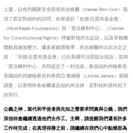
上週，以色列國家安全部長班吉維爾（Itamar Ben-Gvir）取
消了原定對紐約的訪問，此舉源於「欣德·拉賈布基金會」
（Hind Rajab Foundation）與「憲法權利中心」（Center
for Constitutional Rights）呼籲對他作出起訴，以及草根團
體動員施加壓力。據多家媒體報導，班吉維爾作出此決定之
前，「欣德·拉賈布基金會」已向美國司法部提出投訴，並與
「憲法權利中心」共同提交了一封信函，敦促紐約州檢察長
美國紐約州總檢察長利蒂西亞·詹姆斯（Letitia James）展開
調查，以查明班各維爾違反紐約州法律，及對紐約居民犯下
的罪行。
公義之神，當代和平使者與先知之聲要求問責與公義，我們
深信祢會繼續透過他們去作工。主啊，請提醒我們還有許多
工作待完成；在真理得勝之前，請繼續在我們心中點燃那為