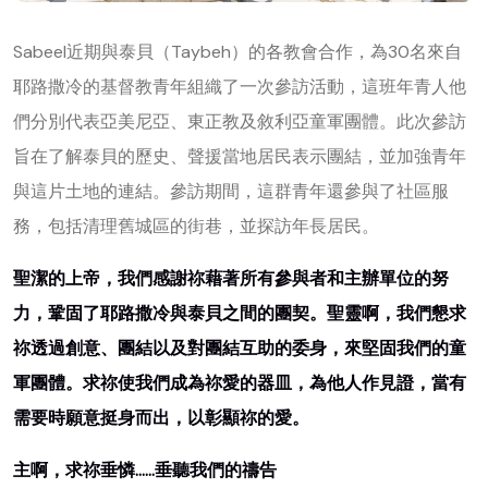
Sabeel近期與泰貝（Taybeh）的各教會合作，為30名來自
耶路撒冷的基督教青年組織了一次參訪活動，這班年青人他
們分別代表亞美尼亞、東正教及敘利亞童軍團體。此次參訪
旨在了解泰貝的歷史、聲援當地居民表示團結，並加強青年
與這片土地的連結。參訪期間，這群青年還參與了社區服
務，包括清理舊城區的街巷，並探訪年長居民。
聖潔的上帝，我們感謝祢藉著所有參與者和主辦單位的努
力，鞏固了耶路撒冷與泰貝之間的團契。聖靈啊，我們懇求
祢透過創意、團結以及對團結互助的委身，來堅固我們的童
軍團體。求祢使我們成為祢愛的器皿，為他人作見證，當有
需要時願意挺身而出，以彰顯祢的愛。
主啊，求祢垂憐……垂聽我們的禱告