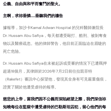
公義、自由與和平而奮鬥的聖火。
主啊，求祢垂憐……垂聽我們的禱告
據報導，加沙卡Kamal Adwan Hospital 的兒科醫師兼院長
Dr. Hussam Abu Safiya，每天都遭受毆打、酷刑、被剝奪食
物以及醫療疏忽。他的律師警告，他目前正面臨迫在眉睫的
死亡危險。
Dr. Hussam Abu Safiya在未被起訴或受審的情況下已遭羈押
超過18個月，其律師於2026年7月2日前往拉凱菲特
（Rakefet）審訊中心探望他，發現其全身有可見嚴重傷痕，
證實了關於他遭受虐待的報導。
慈悲的上帝，當我們因不公義而深陷絕望之際，我們深信祢
知曉每位在監獄中遭受虐待的巴勒斯坦囚犯，留心他們的每