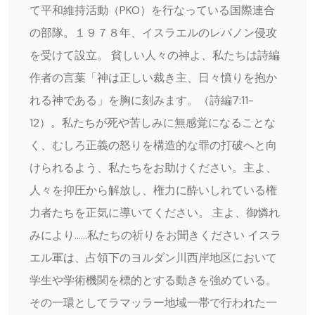
て平和維持活動（PKO）を行なっている国際連合
の部隊。１９７８年、イスラエルのレバノン侵攻
を受けて設立。 貧しい人々の神よ、私たちは詩編
作者の言葉「神は正しい裁き主、日々憤りを抱か
れる神である」を胸に刻みます。（詩編7:11-
12）。私たちが死や苦しみに無感覚になることな
く、むしろ正義の怒りを構造的な罪の打破へと向
けられるよう、私たちをお助けください。主よ、
人々を抑圧から解放し、権力に酔いしれている権
力者たちを正気に導いてください。 主よ、御憐れ
みにより……私たちの祈りをお聞きください イスラ
エル軍は、占領下のヨルダン川西岸地区において
学生や学術機関を標的とする動きを強めている。
その一環としてラマッラー地域一帯で行われた一