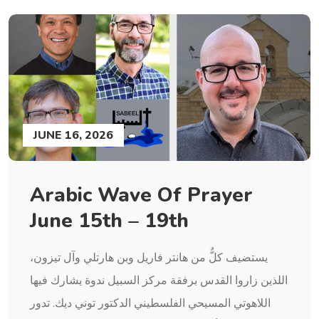
JUNE 16, 2026
Arabic Wave Of Prayer
June 15th – 19th
يستضيف كلٌّ من هانتر فاريل وبن هارتلي وآل تيزون،
اللذين زاروا القدس برفقة مركز السبيل ندوة يشارك فيها
اللاهوتي المسيحي الفلسطيني الدكتور توني ديك. تدور