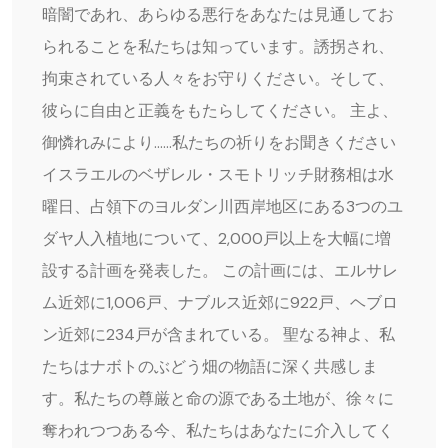
暗闇であれ、あらゆる悪行をあなたは見通してお
られることを私たちは知っています。誘拐され、
拘束されている人々をお守りください。そして、
彼らに自由と正義をもたらしてください。 主よ、
御憐れみにより……私たちの祈りをお聞きください
イスラエルのベザレル・スモトリッチ財務相は水
曜日、占領下のヨルダン川西岸地区にある3つのユ
ダヤ人入植地について、2,000戸以上を大幅に増
設する計画を発表した。 この計画には、エルサレ
ム近郊に1,006戸、ナブルス近郊に922戸、ヘブロ
ン近郊に234戸が含まれている。 聖なる神よ、私
たちはナボトのぶどう畑の物語に深く共感しま
す。私たちの尊厳と命の源である土地が、徐々に
奪われつつある今、私たちはあなたに介入してく