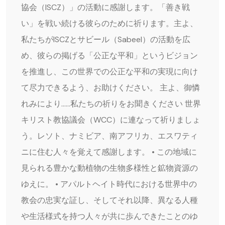
協会（ISCZ）」の活動に感謝します。「善き戦
い」を戦い続ける彼らのために祈ります。主よ、
私たちがISCZとサビール（Sabeel）の活動を広
め、彼らの掲げる「公正な平和」というビジョン
を推進し、この世界での公正な平和の実現に向け
て尽力できるよう、お助けください。 主よ、御憐
れみにより……私たちの祈りをお聞きください 世界
キリスト教協議会（WCC）に連なって祈りましょ
う。レソト、ナミビア、南アフリカ、エスワティ
ニに住む人々を覚えて感謝します。 • この地域に
見られる豊かな動植物の生物多様性と鉱物資源の
ゆえに。 • アパルトヘイト時代における世界中の
教会の忠実な証し、そしてそれ以降、異なる人種
や生活様式を持つ人々が共に歩んできたことのゆ