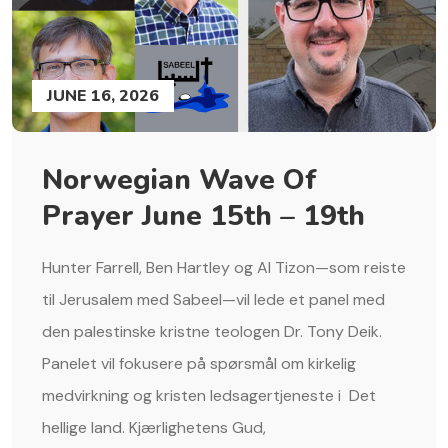
JUNE 16, 2026
Norwegian Wave Of
Prayer June 15th – 19th
Hunter Farrell, Ben Hartley og Al Tizon—som reiste
til Jerusalem med Sabeel—vil lede et panel med
den palestinske kristne teologen Dr. Tony Deik.
Panelet vil fokusere på spørsmål om kirkelig
medvirkning og kristen ledsagertjeneste i Det
hellige land. Kjærlighetens Gud,