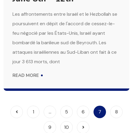
Les affrontements entre Israël et le Hezbollah se
poursuivent en dépit de l'accord de cessez-le-
feu négocié par les États-Unis, Israël ayant
bombardé la banlieue sud de Beyrouth. Les
attaques israéliennes au Sud-Liban ont fait à ce
jour 3 613 morts, dont
READ MORE
1
…
5
6
7
8
9
10