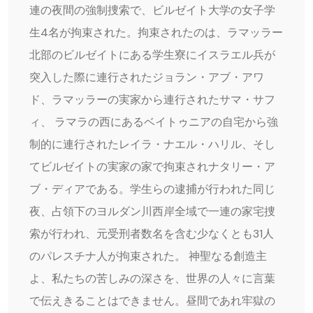
連の夜間の強制捜索で、ビルゼイト大学の女子学
生4名が拘束された。拘束されたのは、ラマッラー
北部のビルゼイトにある学生寮にイスラエル兵が
突入した際に連行されたジョラン・アブ・アワ
ド、ラマッラーの実家から連行されたサマ・サフ
ィ、 ラマラの西にあるベイトゥニアの自宅から強
制的に連行されたレイラ・ナエル・ハリル、そし
てビルゼイトの実家の家で拘束されナタリー・ア
ブ・ディアである。学生らの逮捕が行われた同じ
夜、占領下のヨルダン川西岸全域で一連の家宅捜
索が行われ、元受刑者数名を含む少なくとも31人
のパレスチナ人が拘束された。 神聖なる創造主
よ、私たちの苦しみの深さを、世界の人々に言葉
で伝えきることはできません。昼間であれ牢獄の