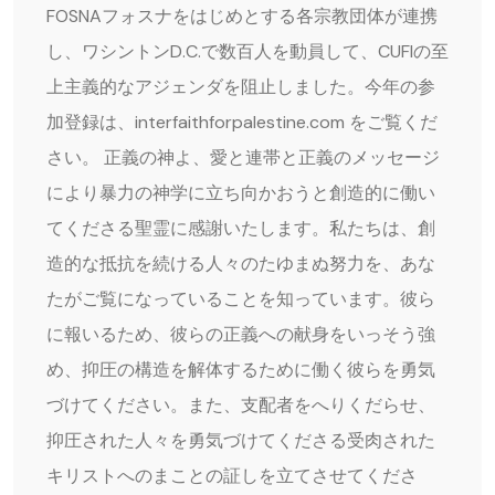
FOSNAフォスナをはじめとする各宗教団体が連携
し、ワシントンD.C.で数百人を動員して、CUFIの至
上主義的なアジェンダを阻止しました。今年の参
加登録は、interfaithforpalestine.com をご覧くだ
さい。 正義の神よ、愛と連帯と正義のメッセージ
により暴力の神学に立ち向かおうと創造的に働い
てくださる聖霊に感謝いたします。私たちは、創
造的な抵抗を続ける人々のたゆまぬ努力を、あな
たがご覧になっていることを知っています。彼ら
に報いるため、彼らの正義への献身をいっそう強
め、抑圧の構造を解体するために働く彼らを勇気
づけてください。また、支配者をへりくだらせ、
抑圧された人々を勇気づけてくださる受肉された
キリストへのまことの証しを立てさせてくださ